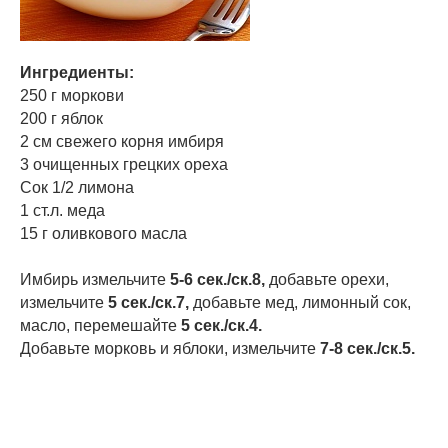
Ингредиенты:
250 г моркови
200 г яблок
2 см свежего корня имбиря
3 очищенных грецких ореха
Сок 1/2 лимона
1 ст.л. меда
15 г оливкового масла
Имбирь измельчите
5-6 сек./ск.8,
добавьте орехи,
измельчите
5 сек./ск.7,
добавьте мед, лимонный сок,
масло, перемешайте
5 сек./ск.4.
Добавьте морковь и яблоки, измельчите
7-8 сек./ск.5.