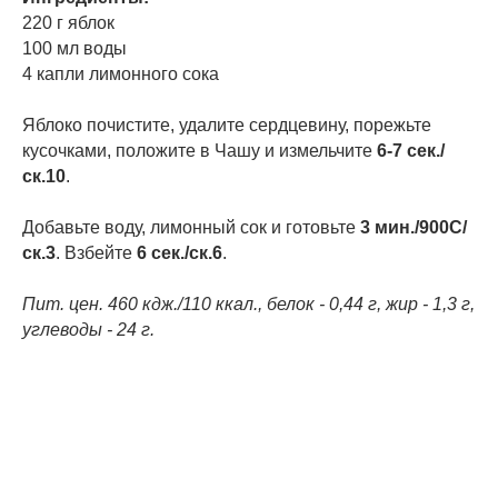
220 г яблок
100 мл воды
4 капли лимонного сока
Яблоко почистите, удалите сердцевину, порежьте
кусочками, положите в Чашу и измельчите
6-7 сек./
ск.10
.
Добавьте воду, лимонный сок и готовьте
3 мин./900С/
ск.3
. Взбейте
6 сек./ск.6
.
Пит. цен. 460 кдж./110 ккал., белок - 0,44 г, жир - 1,3 г,
углеводы - 24 г.