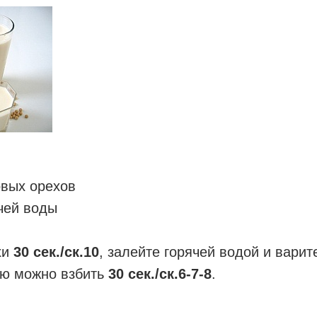
овых орехов
чей воды
хи
30 сек./ск.10
, залейте горячей водой и варит
ю можно взбить
30 сек./ск.6-7-8
.