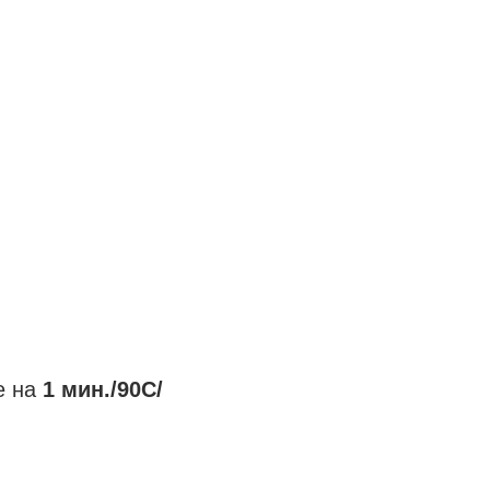
е на
1 мин./90С/