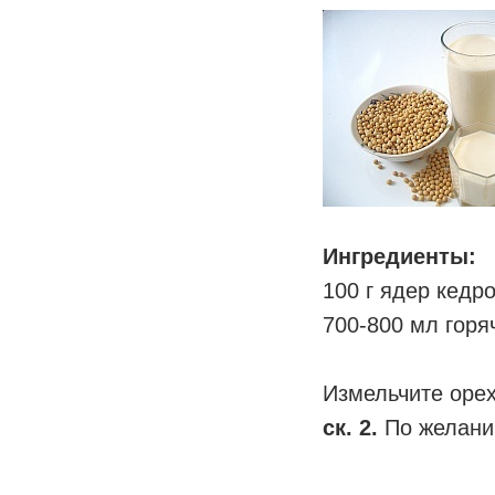
Ингредиенты:
100 г ядер кедр
700-800 мл горя
Измельчите оре
ск. 2.
По желани