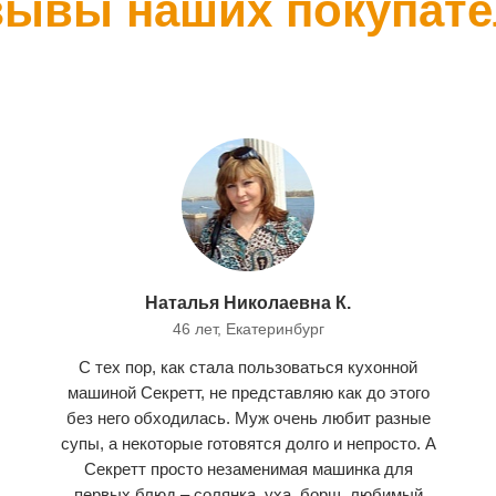
зывы наших покупате
Наталья Николаевна К.
46 лет, Екатеринбург
С тех пор, как стала пользоваться кухонной
машиной Секретт, не представляю как до этого
без него обходилась. Муж очень любит разные
супы, а некоторые готовятся долго и непросто. А
Секретт просто незаменимая машинка для
первых блюд – солянка, уха, борщ, любимый