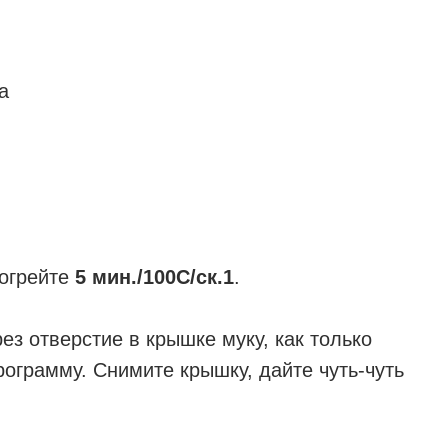
а
рогрейте
5 мин./100С/ск.1
.
рез отверстие в крышке муку, как только
рограмму. Снимите крышку, дайте чуть-чуть